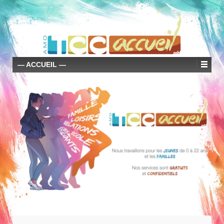
— ACCUEIL —